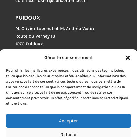
cuisine.crissier@concordance.ch
PUIDOUX
M. Olivier Leboeuf et M. Andréa Vesin
Route du Verney 18
1070 Puidoux
021 946 04 68
Gérer le consentement
cuisine.puidoux@concordance.ch
Pour offrir les meilleures expériences, nous utilisons des technologies
LEYSIN
telles que les cookies pour stocker et/ou accéder aux informations des
appareils. Le fait de consentir à ces technologies nous permettra de
M. Cyrille Tillard
traiter des données telles que le comportement de navigation ou les ID
uniques sur ce site. Le fait de ne pas consentir ou de retirer son
p.a. l’ODMER
consentement peut avoir un effet négatif sur certaines caractéristiques
Rue du Village 26
et fonctions.
1854 Leysin
024 494 48 11
Accepter
cuisine.leysin@concordance.ch
Refuser
© Copyrights 2026 Concordance SA