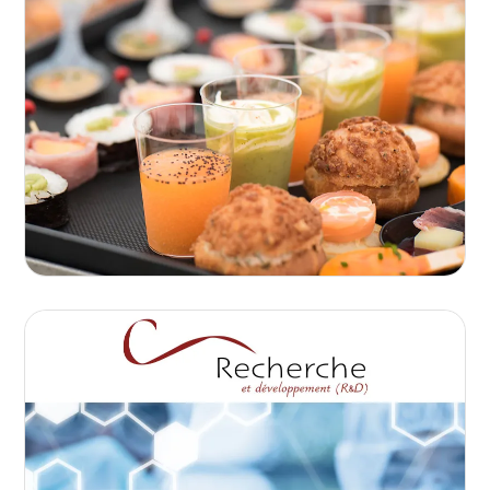
Planifiez-vous une réception privée, un
banquet ou une grande manifestation ?
Notre équipe, riche de son expérience,
s'adapte à toute situation avec flexibilité.
Votre vision, notre création !
Ce pôle est dédié à l’innovation et à
l’amélioration continue. Nous explorons