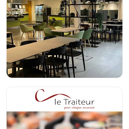
Découvrez une offre variée et équilibrée,
adaptée à toutes vos envies. Que ce soit
pour une pause de midi conviviale ou un
repas "fait maison" dans un cadre
accueillant, nos services combinent
qualité et flexibilité.
LE PATIO
ouverts du lundi vendredi