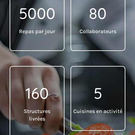
5000
80
Repas par jour
Collaborateurs
160
5
Structures
Cuisines en activité
livrées