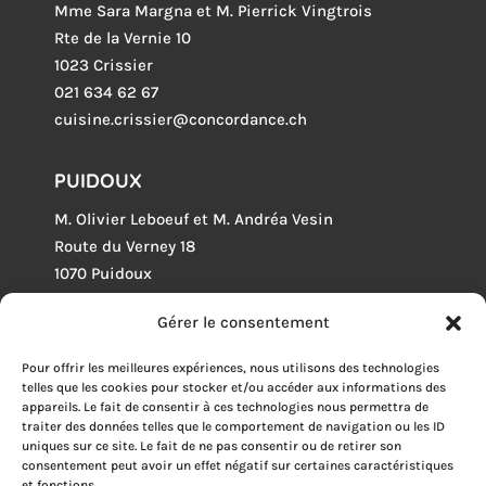
Mme Sara Margna et M. Pierrick Vingtrois
Rte de la Vernie 10
1023 Crissier
021 634 62 67
cuisine.crissier@concordance.ch
PUIDOUX
M. Olivier Leboeuf et M. Andréa Vesin
Route du Verney 18
1070 Puidoux
021 946 04 68
Gérer le consentement
cuisine.puidoux@concordance.ch
Pour offrir les meilleures expériences, nous utilisons des technologies
LEYSIN
telles que les cookies pour stocker et/ou accéder aux informations des
appareils. Le fait de consentir à ces technologies nous permettra de
M. Cyrille Tillard
traiter des données telles que le comportement de navigation ou les ID
uniques sur ce site. Le fait de ne pas consentir ou de retirer son
p.a. l’ODMER
consentement peut avoir un effet négatif sur certaines caractéristiques
Rue du Village 26
et fonctions.