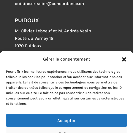
cuisine.crissier@concordance.ch
PUIDOUX
M. Olivier Leboeuf et M. Andréa Vesin
Route du Verney 18
1070 Puidoux
021 946 04 68
Gérer le consentement
cuisine.puidoux@concordance.ch
Pour offrir les meilleures expériences, nous utilisons des technologies
LEYSIN
telles que les cookies pour stocker et/ou accéder aux informations des
appareils. Le fait de consentir à ces technologies nous permettra de
M. Cyrille Tillard
traiter des données telles que le comportement de navigation ou les ID
uniques sur ce site. Le fait de ne pas consentir ou de retirer son
p.a. l’ODMER
consentement peut avoir un effet négatif sur certaines caractéristiques
Rue du Village 26
et fonctions.
1854 Leysin
024 494 48 11
Accepter
cuisine.leysin@concordance.ch